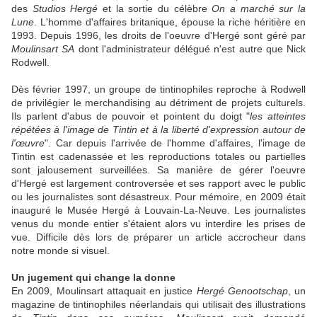
des
Studios Hergé
et la sortie du célèbre
On a marché sur la
Lune
. L'homme d'affaires britanique, épouse la riche héritière en
1993. Depuis 1996, les droits de l'oeuvre d'Hergé sont géré par
Moulinsart SA
dont l'administrateur délégué n'est autre que Nick
Rodwell.
Dès février 1997, un groupe de tintinophiles reproche à Rodwell
de privilégier le merchandising au détriment de projets culturels.
Ils parlent d'abus de pouvoir et pointent du doigt "
les atteintes
répétées à l'image de Tintin et à la liberté d'expression autour de
l'œuvre
". Car depuis l'arrivée de l'homme d'affaires, l'image de
Tintin est cadenassée et les reproductions totales ou partielles
sont jalousement surveillées. Sa manière de gérer l'oeuvre
d'Hergé est largement controversée et ses rapport avec le public
ou les journalistes sont désastreux. Pour mémoire, en 2009 était
inauguré le Musée Hergé à Louvain-La-Neuve. Les journalistes
venus du monde entier s'étaient alors vu interdire les prises de
vue. Difficile dès lors de préparer un article accrocheur dans
notre monde si visuel.
Un jugement qui change la donne
En 2009, Moulinsart attaquait en justice
Hergé Genootschap
, un
magazine de tintinophiles néerlandais qui utilisait des illustrations