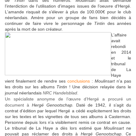
de
Tintin
dans ses numéros.
Moulinsart
avait demandé
l'interdiction de l'utilisation d'images issues de l'oeuvre d'Hergé.
L'amande risquait de s'élever à plus de 100.000€ pour le club
néerlandais. Amère pour un groupe de fans bien décidés à
continuer de faire vivre le personnage de
Tintin
des années
après la mort de son créateur.
L'affaire
avait
rebondi
en 2014
et le
tribunal
de La
Haye
vient finalement de rendre ses
conclusions
:
Moulinsart
n'a pas
les droits sur les albums
Tintin
! Une décision relayée dans le
journal néerlandais
NRC Handelsblad
.
Un spécialiste anonyme de l’œuvre d’Hergé a procuré un
document à
Hergé Genootschap.
Daté de 1942, il s’agit du
contrat d’édition par lequel Hergé a cédé explicitement les droits
sur les textes et les vignettes de tous ses albums à Casterman.
Personne depuis lors n’a visiblement remis ce contrat en cause.
Le tribunal de La Haye a dès lors estimé que
Moulinsart
ne
pouvait pas réclamer des droits à
Hergé Genootschap
. C
e