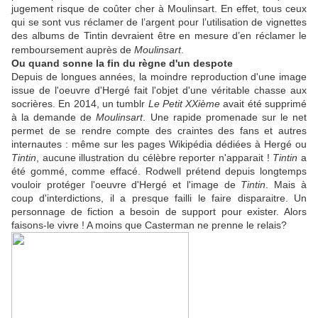
jugement risque de coûter cher à Moulinsart. En effet, tous ceux
qui se sont vus réclamer de l’argent pour l’utilisation de vignettes
des albums de Tintin devraient être en mesure d’en réclamer le
remboursement auprès de
Moulinsart
.
Ou quand sonne la fin du règne d'un despote
Depuis de longues années, la moindre reproduction d'une image
issue de l'oeuvre d'Hergé fait l'objet d'une véritable chasse aux
socrières. En 2014, un tumblr
Le Petit XXième
avait été supprimé
à la demande de
Moulinsart
. Une rapide promenade sur le net
permet de se rendre compte des craintes des fans et autres
internautes : même sur les pages Wikipédia dédiées à Hergé ou
Tintin
, aucune illustration du célèbre reporter n'apparait !
Tintin
a
été gommé, comme effacé. Rodwell prétend depuis longtemps
vouloir protéger l'oeuvre d'Hergé et l'image de
Tintin
. Mais à
coup d'interdictions, il a presque failli le faire disparaitre. Un
personnage de fiction a besoin de support pour exister. Alors
faisons-le vivre ! A moins que Casterman ne prenne le relais?