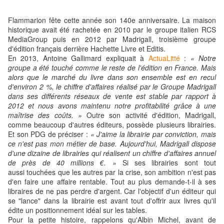
Flammarion
fête cette année son 140e anniversaire. La maison
historique avait
été rachetée en 2010 par le groupe italien RCS
MediaGroup puis en 2012 par Madrigall, troisième groupe
d'édition français derrière Hachette Livre et Editis.
En 2013, Antoine Gallimard expliquait à
ActuaLitté
:
« Notre
groupe a été touché comme le reste de l'édition en France. Mais
alors que le marché du livre dans son ensemble est en recul
d'environ 2 %, le chiffre d'affaires réalisé par le Groupe Madrigall
dans ses différents réseaux de vente est stable par rapport à
2012 et nous avons maintenu notre profitabilité grâce à une
maîtrise des coûts. »
Outre son activité d'édition, Madrigall,
comme beaucoup d'autres éditeurs, possède plusieurs librairies.
Et son PDG de préciser :
« J'aime la librairie par conviction, mais
ce n'est pas mon métier de base. Aujourd'hui, Madrigall dispose
d'une dizaine de librairies qui réalisent un chiffre d'affaires annuel
de près de 40 millions €. »
Si ses librairies sont tout
aussi touchées que les autres par la crise, son ambition n'est pas
d'en faire une affaire rentable. Tout au plus demande-t-il à ses
libraires de ne pas perdre d'argent. Car l'objectif d'un éditeur qui
se "lance" dans la librairie est avant tout d'offrir aux livres qu'il
édite un positionnement idéal sur les tables.
Pour la petite histoire, rappelons qu'Albin Michel, avant de