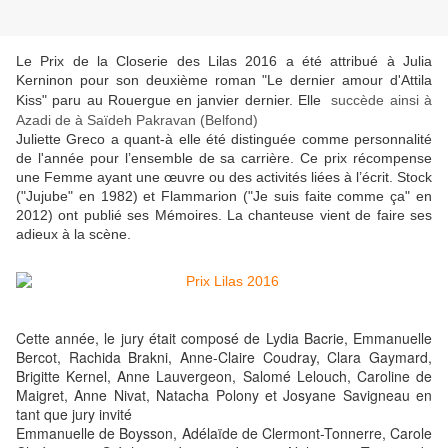
Le Prix de la Closerie des Lilas 2016 a été attribué à
Julia
Kerninon pour son deuxième roman "Le dernier amour d'Attila
Kiss" paru au Rouergue en janvier dernier. Elle
succède ainsi à
Azadi de à Saïdeh Pakravan (Belfond)
Juliette Greco a quant-à elle été distinguée comme personnalité
de l'année
pour l’ensemble de sa carrière. Ce prix récompense
une Femme ayant une œuvre ou des activités liées à l’écrit. Stock
("Jujube" en 1982) et Flammarion ("Je suis faite comme ça" en
2012) ont publié ses Mémoires. La chanteuse vient de faire ses
adieux à la scène.
Cette année, le jury était composé de Lydia Bacrie, Emmanuelle
Bercot, Rachida Brakni, Anne-Claire Coudray, Clara Gaymard,
Brigitte Kernel, Anne Lauvergeon, Salomé Lelouch, Caroline de
Maigret, Anne Nivat, Natacha Polony et Josyane Savigneau en
tant que jury invité
Emmanuelle de Boysson, Adélaïde de Clermont-Tonnerre, Carole