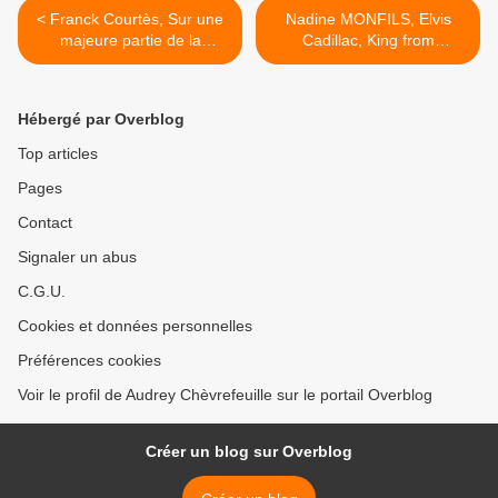
< Franck Courtès, Sur une
Nadine MONFILS, Elvis
majeure partie de la
Cadillac, King from
France, JC Lattès, 2016.
Charleroi, Fleuve éditions,
2016 >
Hébergé par Overblog
Top articles
Pages
Contact
Signaler un abus
C.G.U.
Cookies et données personnelles
Préférences cookies
Voir le profil de Audrey Chèvrefeuille sur le portail Overblog
Créer un blog sur Overblog