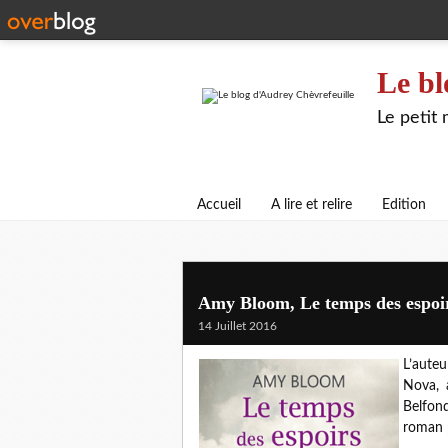
Le bl
Le petit
Accueil
A lire et relire
Edition
Amy Bloom, Le temps des espoir
14 Juillet 2016
L’aute
Nova, 
Belfon
roman 