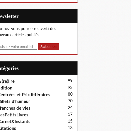
Newsletter
nnez-vous pour être averti des
veaux articles publiés.
Catégories
99
 (re)lire
93
dition
80
entrées et Prix littéraires
70
illets d'humeur
24
ranches de vies
17
esPetitsLivres
15
arnet&Instants
13
itations