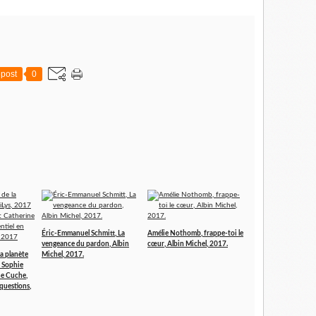
post
0
Éric-Emmanuel Schmitt, La
Amélie Nothomb, frappe-toi le
vengeance du pardon, Albin
cœur, Albin Michel, 2017.
la planète
Michel, 2017.
& Sophie
ne Cuche,
 questions,