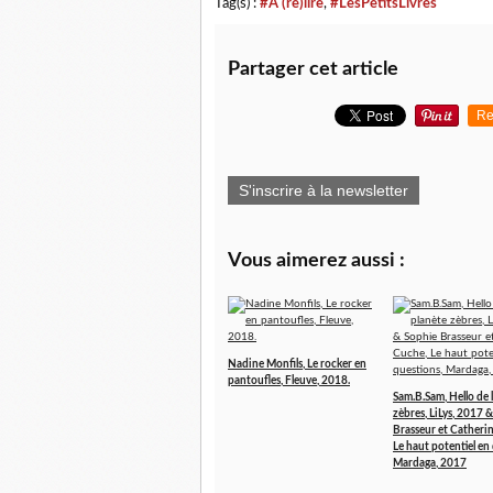
Tag(s) :
#A (re)lire
,
#LesPetitsLivres
Partager cet article
Re
S'inscrire à la newsletter
Vous aimerez aussi :
Nadine Monfils, Le rocker en
pantoufles, Fleuve, 2018.
Sam.B.Sam, Hello de 
zèbres, LiLys, 2017 
Brasseur et Catheri
Le haut potentiel en
Mardaga, 2017