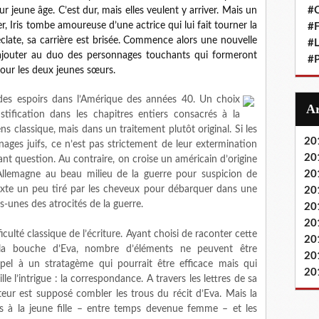
#
eur jeune âge. C’est dur, mais elles veulent y arriver. Mais un
er, Iris tombe amoureuse d’une actrice qui lui fait tourner la
#F
éclate, sa carrière est brisée. Commence alors une nouvelle
#L
s’ajouter au duo des personnages touchants qui formeront
#P
our les deux jeunes sœurs.
es espoirs dans l’Amérique des années 40. Un choix
tification dans les chapitres entiers consacrés à la
 classique, mais dans un traitement plutôt original. Si les
20
ges juifs, ce n’est pas strictement de leur extermination
20
ant question. Au contraire, on croise un américain d’origine
20
Allemagne au beau milieu de la guerre pour suspicion de
texte un peu tiré par les cheveux pour débarquer dans une
20
s-unes des atrocités de la guerre.
20
20
ficulté classique de l’écriture. Ayant choisi de raconter cette
20
 la bouche d’Eva, nombre d’éléments ne peuvent être
20
ppel à un stratagème qui pourrait être efficace mais qui
20
e l’intrigue : la correspondance. A travers les lettres de sa
teur est supposé combler les trous du récit d’Eva. Mais la
is à la jeune fille – entre temps devenue femme – et les