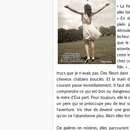
« La f
aller f
» En d
plein 
déroul
lecteur
que le
attente
cette 
chez ce
fille. 
trucs que je n’avais pas. Des fleurs dans
cheveux châtains bouclés. Et la main d
courant passe immédiatement. Il faut dire
comprendre ce qui est bon ou dangereux. 
la mère d’Eva part. Pour toujours, elle le
un père qui se préoccupe peu de leur so
l’aventure. Iris rêve de devenir une gr
qu’on ne l’abandonne plus. Alors elles fo
De galères en misères, elles parcourent 