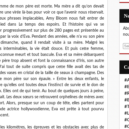
emme de mon père est morte. Ma mère a dit qu’on devait
aire une virée là-bas pour voir ce que l’avenir nous réservait.
eux phrases implacables, Amy Bloom nous fait entrer de
pied dans Le temps des espoirs. Et l’histoire qui va se
Abo
er progressivement sur plus de 280 pages est présentée au
nou
 par la voix d’Eva. Pendant des années, elle n’a vu son père
 dimanche, quand il rendait visite à sa mère. Malgré les
E
s interminables, la vie était douce. Et puis cette femme,
m
inconnue meurt et tout bascule. Eva et sa mère débarquent
a
 père trop absent et font la connaissance d’Iris, son autre
i
« J’ai tout de suite compris que cette fille avait des tas de
l
 des vases en cristal de la taille de seaux à champagne. Des
e mon père sur son épaule. » Entre les deux enfants, le
#A
 qu’elles ont toutes deux l’instinct de survie et le don de
#E
Elles ont de qui tenir. Au bout de quelques jours à peine,
#R
 sait. Les deux sœurs se retrouvent orphelines de mères avec
#B
rt. Alors, presque sur un coup de tête, elles partent pour
#T
ande actrice hollywoodienne, Eva est prête à tout pourvu
#L
ncent.
#C
#C
les kilomètres, les épreuves et les obstacles avec plus de