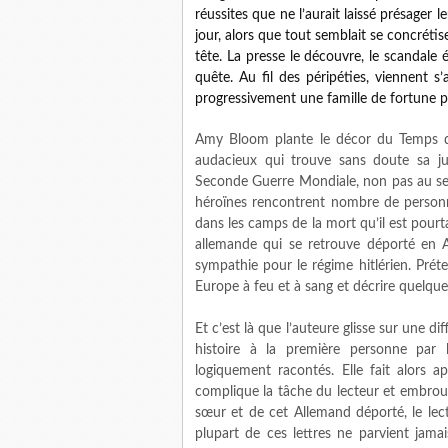
réussites que ne l’aurait laissé présager l
jour, alors que tout semblait se concrétis
tête. La presse le découvre, le scandale 
quête. Au fil des péripéties, viennent 
progressivement une famille de fortune p
Amy Bloom plante le décor du Temps d
audacieux qui trouve sans doute sa jus
Seconde Guerre Mondiale, non pas au sens
héroïnes rencontrent nombre de personna
dans les camps de la mort qu’il est pourt
allemande qui se retrouve déporté en 
sympathie pour le régime hitlérien. Pré
Europe à feu et à sang et décrire quelque
Et c’est là que l’auteure glisse sur une dif
histoire à la première personne par
logiquement racontés. Elle fait alors a
complique la tâche du lecteur et embrouill
sœur et de cet Allemand déporté, le lec
plupart de ces lettres ne parvient jama