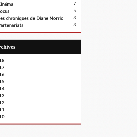
7
Cinéma
5
ocus
3
es chroniques de Diane Norric
3
artenariats
Archives
18
17
16
15
14
13
12
11
10