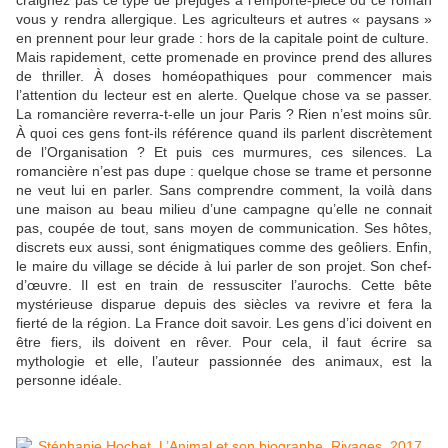
craignez pas ce type de préjugés à l’emporte-pièce ou ce roman
vous y rendra allergique. Les agriculteurs et autres « paysans »
en prennent pour leur grade : hors de la capitale point de culture.
Mais rapidement, cette promenade en province prend des allures
de thriller. À doses homéopathiques pour commencer mais
l’attention du lecteur est en alerte. Quelque chose va se passer.
La romancière reverra-t-elle un jour Paris ? Rien n’est moins sûr.
À quoi ces gens font-ils référence quand ils parlent discrètement
de l’Organisation ? Et puis ces murmures, ces silences. La
romancière n’est pas dupe : quelque chose se trame et personne
ne veut lui en parler. Sans comprendre comment, la voilà dans
une maison au beau milieu d’une campagne qu’elle ne connait
pas, coupée de tout, sans moyen de communication. Ses hôtes,
discrets eux aussi, sont énigmatiques comme des geôliers. Enfin,
le maire du village se décide à lui parler de son projet. Son chef-
d’œuvre. Il est en train de ressusciter l’aurochs. Cette bête
mystérieuse disparue depuis des siècles va revivre et fera la
fierté de la région. La France doit savoir. Les gens d’ici doivent en
être fiers, ils doivent en rêver. Pour cela, il faut écrire sa
mythologie et elle, l’auteur passionnée des animaux, est la
personne idéale.