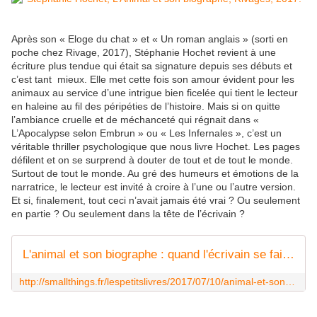
Après son « Eloge du chat » et « Un roman anglais » (sorti en
poche chez Rivage, 2017), Stéphanie Hochet revient à une
écriture plus tendue qui était sa signature depuis ses débuts et
c’est tant mieux. Elle met cette fois son amour évident pour les
animaux au service d’une intrigue bien ficelée qui tient le lecteur
en haleine au fil des péripéties de l’histoire. Mais si on quitte
l’ambiance cruelle et de méchanceté qui régnait dans «
L’Apocalypse selon Embrun » ou « Les Infernales », c’est un
véritable thriller psychologique que nous livre Hochet. Les pages
défilent et on se surprend à douter de tout et de tout le monde.
Surtout de tout le monde. Au gré des humeurs et émotions de la
narratrice, le lecteur est invité à croire à l’une ou l’autre version.
Et si, finalement, tout ceci n’avait jamais été vrai ? Ou seulement
en partie ? Ou seulement dans la tête de l’écrivain ?
L'animal et son biographe : quand l'écrivain se fait prendre à son propre jeu
http://smallthings.fr/lespetitslivres/2017/07/10/animal-et-son-biographe-hochet-avis/