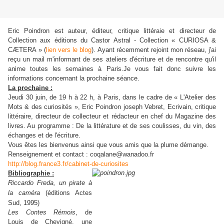
Eric Poindron est auteur, éditeur, critique littéraie et directeur de
Collection aux éditions du Castor Astral - Collection « CURIOSA &
CÆTERA » (
lien vers le blog
). Ayant récemment rejoint mon réseau, j'ai
reçu un mail m'informant de ses ateliers d'écriture et de rencontre qu'il
anime toutes les semaines à Paris.Je vous fait donc suivre les
informations concernant la prochaine séance.
La prochaine :
Jeudi 30 juin, de 19 h à 22 h, à Paris, dans le cadre de « L'Atelier des
Mots & des curiosités », Eric Poindron joseph Vebret, Ecrivain, critique
littéraire, directeur de collecteur et rédacteur en chef du Magazine des
livres. Au programme : De la littérature et de ses coulisses, du vin, des
échanges et de l'écriture.
Vous êtes les bienvenus ainsi que vous amis que la plume démange.
Renseignement et contact : coqalane@wanadoo.fr
http://blog.france3.fr/cabinet-de-curiosites
Bibliographie :
Riccardo Freda, un pirate à
la caméra
(éditions Actes
Sud, 1995)
Les Contes Rémois
, de
Louis de Chevigné, une