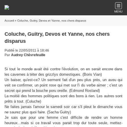
MENU
Accueil
» Coluche, Guitry, Devos et Yanne, nos chers disparus
Coluche, Guitry, Devos et Yanne, nos chers
disparus
Publié le 22/05/2011 à 18:46
Par
Audrey Chèvrefeuille
Si tout le monde avait été contre l'évolution, on en serait encore dans
les cavernes à téter des grizzlys domestiques. (Boris Vian)
Un baiser, qu'est-ce? Un serment fait d'un peu plus près, un aveu qui
veit se confirmer, un point rose qui met sur l'i du verbe aimer ; c'est un
secret qui prend la bouche poru oreille. (Edmond Rostand)
La moitié des hommes politiques sont des bons à rien. Les autres sont
prêts à tout. (Coluche)
Ne faites jamais l'amour le samedi soir car s'il pleut le dimanche vous
ne saurez plus quoi faire. (Sacha Guitry)
Je sais que pour une femme c'est difficile de rendre un homme
heureux...mais si ce travail vous parait trop dur toute seule, mettez-