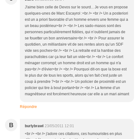
J'aime bien celle de Devos sur le sourd... Je vous en propose
quelques-unes de Marc Escayrol :<br /> <br /> Un a posteriori
est un a priori favorable d’un homme envers une femme qui a
un beau postérieur<br /> <br /> Les sado-masos sont des
personnes particulièrement fidèles, qui n’oublient jamais de
se fouetter un bon anniversaire<br /> <br /> Pour assurer le
quotidien, un milliardaire vit de ses rentes alors qu’un SDF
vide ses poches<br /> <br /> La retraite est la hantise des
parachutistes car ça leur fait un vide<br /> <br /> Le confort
ménager corrompt; un homme droit est un homme qui n'a
pas<br /> d'évier<br /> <br /> Pourquoi dit-on que la boxe est
le plus dur de tous les sports, alors qu’en fait c'est juste un
coup à prendre ?<br /> <br /> Un policier de proximité est un
policier qui tire à bout portant<br /> <br /> La femme d’un
magnétiseur est forcément heureuse car elle a un mari aimant
Répondre
B
burlybrawl
23/05/2011 12:01
<br /> <br /> j'adore ces citations, ces humouristes en plus