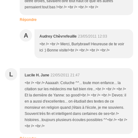
dêtre drôles, savaient dire tout haut ce que les autres
pensaient tout bas !<br /> <br /> <br /> <br />
Répondre
A
Audrey Chèvrefeuille
23/05/2011 12:03
<br /> <br /> Merci, Burlybrawl! Heureuse de te voir
ici :) Bonne visite!<br /> <br /> <br /> <br />
L
Lucile H. Jane
22/05/2011 21:47
<br /> <br /> Aaaaah: Coluche ^^... toute mon enfance... la
citation sur les médecins me fait bien rire...<br /> <br /> <br />
Et la dernière de Yanne: so good!<br /> <br /> <br /> Devos: il
en a aussi d'excellentes... on étudiait des textes de ce
monsieur en religion quand j'étais à l'école, je me souviens.
Souvent très fin et intelligent dans certaines de ses<br />
histoires...toujours plusieurs écoutes possibles ^^<br /> <br />
<br /> <br />