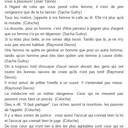
vous à plusieurs! (Jean Yanne)
A l'égard de celui qui vous prend votre femme, il n'est de pire
vengeance que de la lui laisser. (Sacha Guitry)
Tous les matins, j'apporte à ma femme le café au lit. Elle n'a plus qu'à
le moudre. (Coluche)
La réussite, pour un homme, c'est d'être parvenu à gagner plus d'argent
que sa femme n'a pu en dépenser. (Sacha Guitry)
Si tu étais plus belle, je me serais déjà lassé. Tandis que là, je ne m'y
suis pas encore habitué. (Raymond Devos)
Une femme ne quitte en général un homme que pour un autre homme,
tandis qu'un homme peut très bien quitter une femme à cause d'elle.
(Sacha Guitry)
On a toujours tord d'essayer d'avoir raison devant des gens qui ont
toutes les bonnes raisons de croire qu'ils n'ont pas tord! (Raymond
Devos)
Il m'est arrivé de prêter l'oreille à un sourd. Il n'entendait pas mieux.
(Raymond Devos)
La médecine est un métier dangereux. Ceux qui ne meurent pas
peuvent vous faire un procès. (Coluche)
Dieu a dit: "Il faut partager". Les riches auront la nourriture, les pauvres
de l'appétit. (Coluche)
Il y a deux sortes de justice : vous aurez l'avocat qui connait bien la loi
et l'avocat qui connait bien le juge. (Coluche)
De tous ceux qui n'ont rien à dire les plus agréables sont ceux qui se