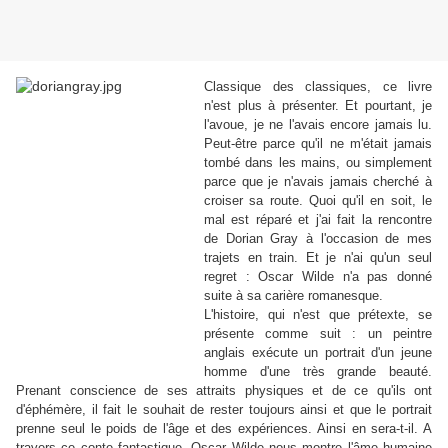
Classique des classiques, ce livre
n'est plus à présenter. Et pourtant, je
l'avoue, je ne l'avais encore jamais lu.
Peut-être parce qu'il ne m'était jamais
tombé dans les mains, ou simplement
parce que je n'avais jamais cherché à
croiser sa route. Quoi qu'il en soit, le
mal est réparé et j'ai fait la rencontre
de Dorian Gray à l'occasion de mes
trajets en train. Et je n'ai qu'un seul
regret : Oscar Wilde n'a pas donné
suite à sa carière romanesque.
L'histoire, qui n'est que prétexte, se
présente comme suit : un peintre
anglais exécute un portrait d'un jeune
homme d'une très grande beauté.
Prenant conscience de ses attraits physiques et de ce qu'ils ont
d'éphémère, il fait le souhait de rester toujours ainsi et que le portrait
prenne seul le poids de l'âge et des expériences. Ainsi en sera-t-il. A
travers ce conte fantastique, Oscar Wilde nous montre l'âme humaine