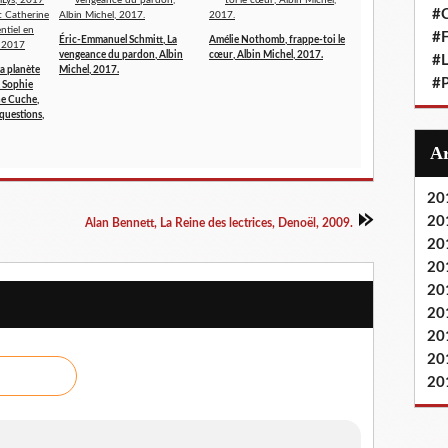
#
#F
Éric-Emmanuel Schmitt, La
Amélie Nothomb, frappe-toi le
vengeance du pardon, Albin
cœur, Albin Michel, 2017.
#L
la planète
Michel, 2017.
#P
& Sophie
ne Cuche,
 questions,
20
20
Alan Bennett, La Reine des lectrices, Denoël, 2009.
20
20
20
20
20
20
20