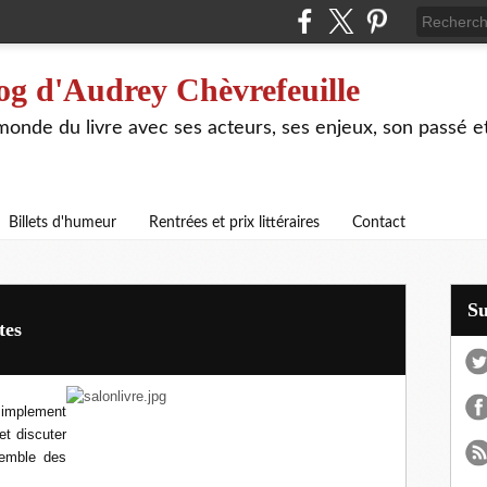
og d'Audrey Chèvrefeuille
 monde du livre avec ses acteurs, ses enjeux, son passé e
Billets d'humeur
Rentrées et prix littéraires
Contact
S
tes
simplement
et discuter
semble des