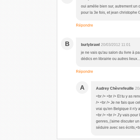
oui amélie bien sur, autrement un de
pour la 3e fois, et jean christophe 
Répondre
B
burlybrawl
20/03/2012 11:01
je ne vais qu'au salon du livre à pa
dédics en librairie ou autres lieux..
Répondre
A
Audrey Chèvrefeuille
20
<br /> <br /> Et tu y as r
/> <br /> Je ne fais que ce
vrai qu'en Belgique il n'
<br /> <br /> J'y vais pou
genres, j'aime discuter un
séduire avec ses écrits,<br 