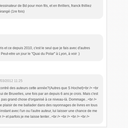
ssinateur de Bd pour mon fils, et en thrillers, franck thilliez
Grangé (1re fois)
ris et ce depuis 2010, c'est le seul que je fais avec d'autres
. Peut-etre un jour le "Quai du Polar" à Lyon, à voir :)
/03/2012 11:25
encontré des auteurs cette année?(Autres que S Hochet)<br /> <br
lui de Bruxelles, une fois par an depuis 6 ans je crois. Mais c'est
y a pas grand chose d'organisé à ce niveau-là. Dommage...<br />
r le plaisir de me ballader dans des rayonnages de livres en tous
 instant avec l'un ou l'autre auteur, lui laisser une chance de me
/> et parfois je me laisse tenter...<br /> <br /> <br /> <br />