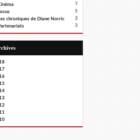
7
Cinéma
5
ocus
3
es chroniques de Diane Norric
3
artenariats
Archives
18
17
16
15
14
13
12
11
10