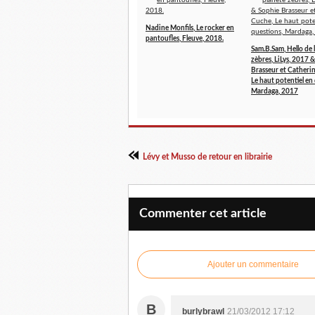
Nadine Monfils, Le rocker en
pantoufles, Fleuve, 2018.
Sam.B.Sam, Hello de 
zèbres, LiLys, 2017 
Brasseur et Catheri
Le haut potentiel en
Mardaga, 2017
Lévy et Musso de retour en librairie
Commenter cet article
Ajouter un commentaire
B
burlybrawl
21/03/2012 17:12