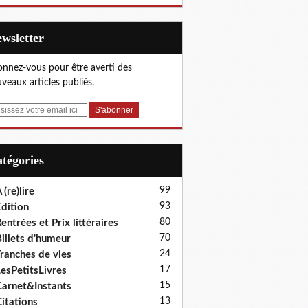
Newsletter
nnez-vous pour être averti des
veaux articles publiés.
Catégories
99
 (re)lire
93
dition
80
entrées et Prix littéraires
70
illets d'humeur
24
ranches de vies
17
esPetitsLivres
15
arnet&Instants
13
itations