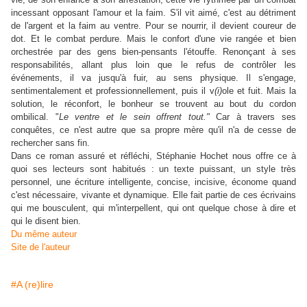
incessant opposant l'amour et la faim. S'il vit aimé, c'est au détriment
de l'argent et la faim au ventre. Pour se nourrir, il devient coureur de
dot. Et le combat perdure. Mais le confort d'une vie rangée et bien
orchestrée par des gens bien-pensants l'étouffe. Renonçant à ses
responsabilités, allant plus loin que le refus de contrôler les
événements, il va jusqu'à fuir, au sens physique. Il s'engage,
sentimentalement et professionnellement, puis il v
(i)
ole et fuit. Mais la
solution, le réconfort, le bonheur se trouvent au bout du cordon
ombilical. "
Le ventre et le sein offrent tout."
Car à travers ses
conquêtes, ce n'est autre que sa propre mère qu'il n'a de cesse de
rechercher sans fin.
Dans ce roman assuré et réfléchi, Stéphanie Hochet nous offre ce à
quoi ses lecteurs sont habitués : un texte puissant, un style très
personnel, une écriture intelligente, concise, incisive, économe quand
c'est nécessaire, vivante et dynamique. Elle fait partie de ces écrivains
qui me bousculent, qui m'interpellent, qui ont quelque chose à dire et
qui le disent bien.
Du même auteur
Site de l'auteur
#A (re)lire