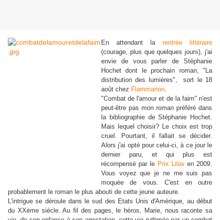
En attendant la
rentrée littéraire
(courage, plus que quelques jours), j'ai
envie de vous parler de Stéphanie
Hochet dont le prochain roman, "La
distribution des lumières", sort le 18
août chez
Flammarion
.
"Combat de l'amour et de la faim" n'est
peut-être pas mon roman préféré dans
la bibliographie de Stéphanie Hochet.
Mais lequel choisir? Le choix est trop
cruel. Pourtant, il fallait se décider.
Alors j'ai opté pour celui-ci, à ce jour le
dernier paru, et qui plus est
récompensé par le
Prix Lilas
en 2009.
Vous voyez que je ne me suis pas
moquée de vous. C'est en outre
probablement le roman le plus abouti de cette jeune auteure.
L'intrigue se déroule dans le sud des Etats Unis d'Amérique, au début
du XXème siècle. Au fil des pages, le héros, Marie, nous raconte sa
vie, de son enfance à son arrestation, cette vie rythmée par un combat