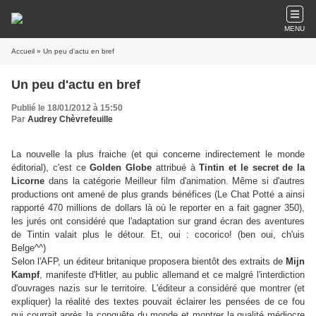
MENU
Accueil
» Un peu d'actu en bref
Un peu d'actu en bref
Publié le 18/01/2012 à 15:50
Par
Audrey Chèvrefeuille
La nouvelle la plus fraiche (et qui concerne indirectement le monde
éditorial), c'est ce
Golden Globe
attribué à
Tintin et le secret de la
Licorne
dans la catégorie Meilleur film d'animation. Même si d'autres
productions ont amené de plus grands bénéfices (Le Chat Potté a ainsi
rapporté 470 millions de dollars là où le reporter en a fait gagner 350),
les jurés ont considéré que l'adaptation sur grand écran des aventures
de Tintin valait plus le détour. Et, oui : cocorico! (ben oui, ch'uis
Belge^^)
Selon l'AFP, un éditeur britanique proposera bientôt des extraits de
Mijn
Kampf
, manifeste d'Hitler, au public allemand et ce malgré l'interdiction
d'ouvrages nazis sur le territoire. L'éditeur a considéré que montrer (et
expliquer) la réalité des textes pouvait éclairer les pensées de ce fou
qui courrait après la conquête du monde et montrer la qualité médiocre