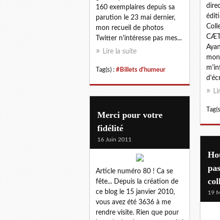
dire
160 exemplaires depuis sa
édit
parution le 23 mai dernier,
Coll
mon recueil de photos
CÆTE
Twitter n'intéresse pas mes...
Ayan
Lire la suite
mon 
m'in
Tag(s) :
#Billets d'humeur
d'écr
Li
Tag(s
Merci pour votre
fidélité
16 Juin 2011
Hou
pas
Article numéro 80 ! Ca se
col
fête... Depuis la création de
ce blog le 15 janvier 2010,
19 M
vous avez été 3636 à me
rendre visite. Rien que pour