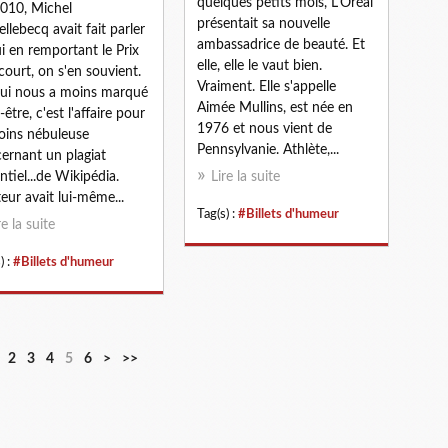
quelques petits mois, L'Oréal
010, Michel
présentait sa nouvelle
llebecq avait fait parler
ambassadrice de beauté. Et
ui en remportant le Prix
elle, elle le vaut bien.
ourt, on s'en souvient.
Vraiment. Elle s'appelle
ui nous a moins marqué
Aimée Mullins, est née en
être, c'est l'affaire pour
1976 et nous vient de
oins nébuleuse
Pennsylvanie. Athlète,...
ernant un plagiat
ntiel...de Wikipédia.
Lire la suite
teur avait lui-même...
Tag(s) :
#Billets d'humeur
re la suite
) :
#Billets d'humeur
2
3
4
5
6
>
>>