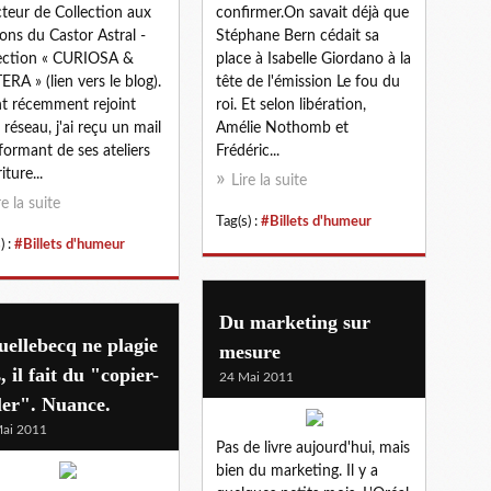
cteur de Collection aux
confirmer.On savait déjà que
ions du Castor Astral -
Stéphane Bern cédait sa
ection « CURIOSA &
place à Isabelle Giordano à la
RA » (lien vers le blog).
tête de l'émission Le fou du
t récemment rejoint
roi. Et selon libération,
réseau, j'ai reçu un mail
Amélie Nothomb et
formant de ses ateliers
Frédéric...
iture...
Lire la suite
re la suite
Tag(s) :
#Billets d'humeur
) :
#Billets d'humeur
Du marketing sur
ellebecq ne plagie
mesure
, il fait du "copier-
24 Mai 2011
ler". Nuance.
ai 2011
Pas de livre aujourd'hui, mais
bien du marketing. Il y a