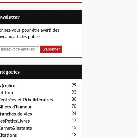
Newsletter
nnez-vous pour être averti des
veaux articles publiés.
Catégories
99
 (re)lire
93
dition
80
entrées et Prix littéraires
70
illets d'humeur
24
ranches de vies
17
esPetitsLivres
15
arnet&Instants
13
itations