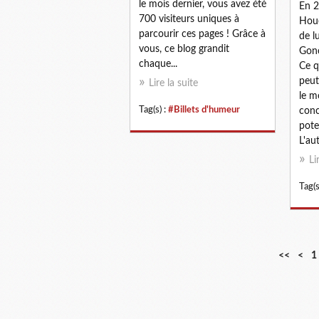
le mois dernier, vous avez été
En 2
700 visiteurs uniques à
Houe
parcourir ces pages ! Grâce à
de l
vous, ce blog grandit
Gonc
chaque...
Ce q
peut-
Lire la suite
le m
Tag(s) :
#Billets d'humeur
conc
pote
L'au
Li
Tag(s
<<
<
1