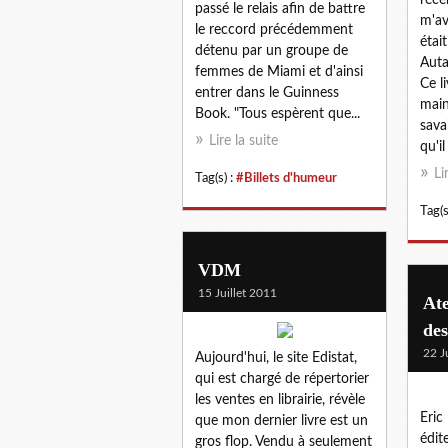
passé le relais afin de battre
m'av
le reccord précédemment
étai
détenu par un groupe de
Auta
femmes de Miami et d'ainsi
Ce l
entrer dans le Guinness
main
Book. "Tous espèrent que...
savai
Lire la suite
qu'il
Li
Tag(s) :
#Billets d'humeur
Tag(s
VDM
15 Juillet 2011
Ate
des
22 J
Aujourd'hui, le site Edistat,
qui est chargé de répertorier
les ventes en librairie, révèle
Eric
que mon dernier livre est un
édite
gros flop. Vendu à seulement