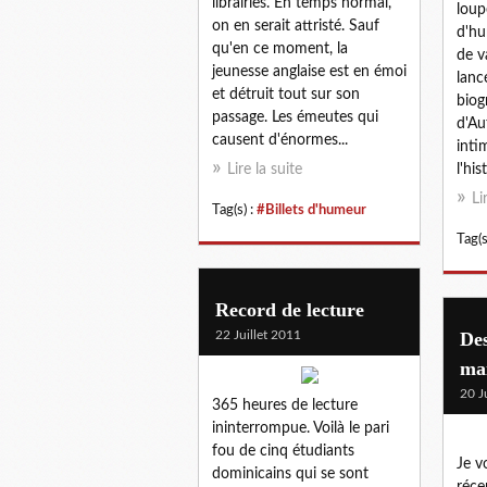
librairies. En temps normal,
loup
on en serait attristé. Sauf
d'hu
qu'en ce moment, la
de v
jeunesse anglaise est en émoi
lanc
et détruit tout sur son
biog
passage. Les émeutes qui
d'Au
causent d'énormes...
inti
Lire la suite
l'hist
Li
Tag(s) :
#Billets d'humeur
Tag(s
Record de lecture
22 Juillet 2011
Des
ma
20 J
365 heures de lecture
ininterrompue. Voilà le pari
fou de cinq étudiants
Je v
dominicains qui se sont
réce