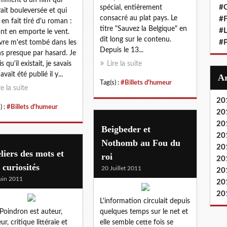
#
spécial, entièrement
ait bouleversée et qui
consacré au plat pays. Le
#F
t en fait tiré d'u roman :
titre "Sauvez la Belgique" en
#L
nt en emporte le vent.
dit long sur le contenu.
#P
ivre m'est tombé dans les
Depuis le 13...
s presque par hasard. Je
s qu'il existait, je savais
Lire la suite
 avait été publié il y...
Tag(s) :
#Billets d'humeur
re la suite
20
) :
#Billets d'humeur
20
20
Beigbeder et
20
Nothomb au Fou du
20
liers des mots et
roi
20
 curiosités
20 Juillet 2011
20
uin 2011
20
20
L'information circulait depuis
 Poindron est auteur,
quelques temps sur le net et
ur, critique littéraie et
elle semble cette fois se