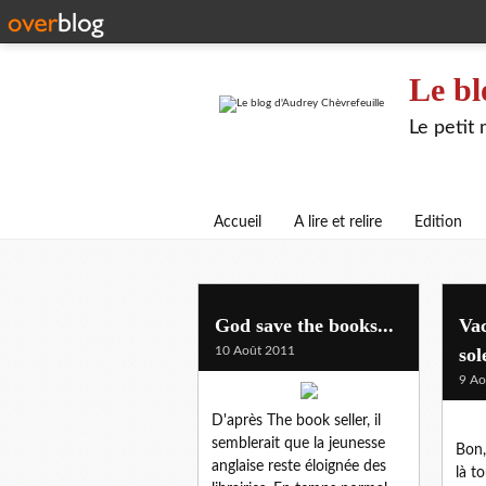
Le bl
Le petit
Accueil
A lire et relire
Edition
billets d'humeur
God save the books...
Vac
10 Août 2011
sole
9 Ao
D'après The book seller, il
semblerait que la jeunesse
Bon,
anglaise reste éloignée des
là t