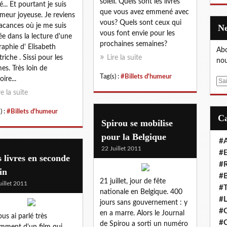
soleil. Quels sont les livres
é... Et pourtant je suis
que vous avez emmené avec
meur joyeuse. Je reviens
vous? Quels sont ceux qui
acances où je me suis
vous font envie pour les
ée dans la lecture d'une
prochaines semaines?
raphie d' Elisabeth
Abo
triche . Sissi pour les
Lire la suite
nou
mes. Très loin de
Tag(s) :
#Billets d'humeur
oire...
E
m
re la suite
a
) :
#Billets d'humeur
i
Spirou se mobilise
l
pour la Belgique
#A
22 Juillet 2011
#E
 livres en seconde
#R
in
#B
21 juillet, jour de fête
uillet 2011
#T
nationale en Belgique. 400
#L
jours sans gouvernement : y
#C
en a marre. Alors le Journal
ous ai parlé très
#C
de Spirou a sorti un numéro
mment d'un film qui