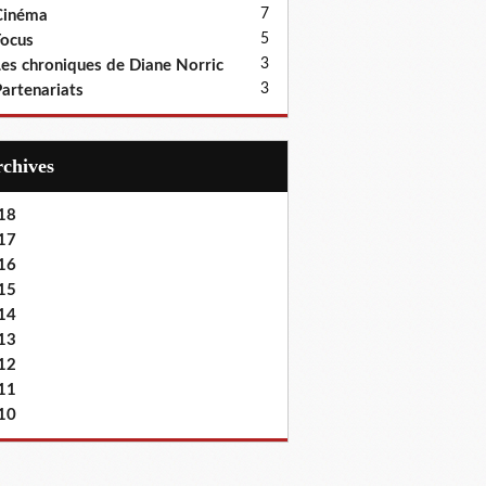
7
Cinéma
5
ocus
3
es chroniques de Diane Norric
3
artenariats
Archives
18
17
16
15
14
13
12
11
10