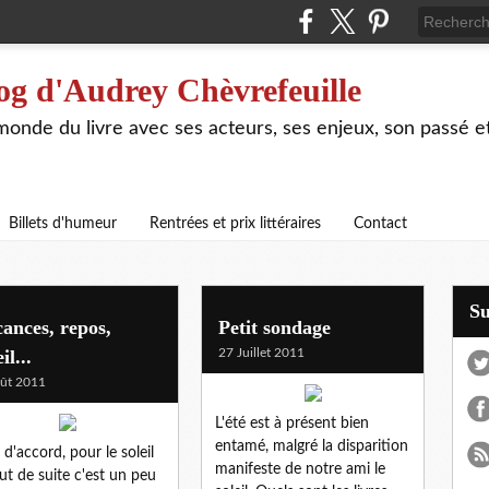
og d'Audrey Chèvrefeuille
 monde du livre avec ses acteurs, ses enjeux, son passé e
Billets d'humeur
Rentrées et prix littéraires
Contact
S
ances, repos,
Petit sondage
il...
27 Juillet 2011
ût 2011
L'été est à présent bien
entamé, malgré la disparition
 d'accord, pour le soleil
manifeste de notre ami le
out de suite c'est un peu