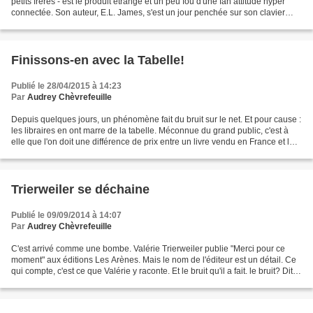
petits frères - est le produit étrange et un peu fou d'une fan attitude hyper
connectée. Son auteur, E.L. James, s'est un jour penchée sur son clavier
pour rédiger quelques lignes,...
Finissons-en avec la Tabelle!
Publié le 28/04/2015 à 14:23
Par
Audrey Chèvrefeuille
Depuis quelques jours, un phénomène fait du bruit sur le net. Et pour cause :
les libraires en ont marre de la tabelle. Méconnue du grand public, c'est à
elle que l'on doit une différence de prix entre un livre vendu en France et le
même livre vendu en...
Trierweiler se déchaine
Publié le 09/09/2014 à 14:07
Par
Audrey Chèvrefeuille
C'est arrivé comme une bombe. Valérie Trierweiler publie "Merci pour ce
moment" aux éditions Les Arènes. Mais le nom de l'éditeur est un détail. Ce
qui compte, c'est ce que Valérie y raconte. Et le bruit qu'il a fait. le bruit? Dites
plutôt vacarme. Tout...