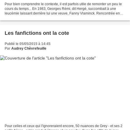
Pour bien comprendre le contexte, il est parfois utile de remonter un peu le
cours du temps... En 1983, Georges Rémi, dit Hergé, succombait à une
leucémie laissant derrière lui une veuve, Fanny Vlaminck. Rencontrée en
1956 lorsqu'elle entre aux Studios...
Les fanfictions ont la cote
Publié le 05/05/2015 à 14:45
Par
Audrey Chèvrefeuille
Pour celles et ceux qui l'ignoreraient encore, 50 nuances de Grey - et ses 2