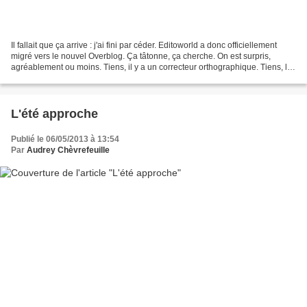
Il fallait que ça arrive : j'ai fini par céder. Editoworld a donc officiellement
migré vers le nouvel Overblog. Ça tâtonne, ça cherche. On est surpris,
agréablement ou moins. Tiens, il y a un correcteur orthographique. Tiens, la
mise en page est moins...
L'été approche
Publié le 06/05/2013 à 13:54
Par
Audrey Chèvrefeuille