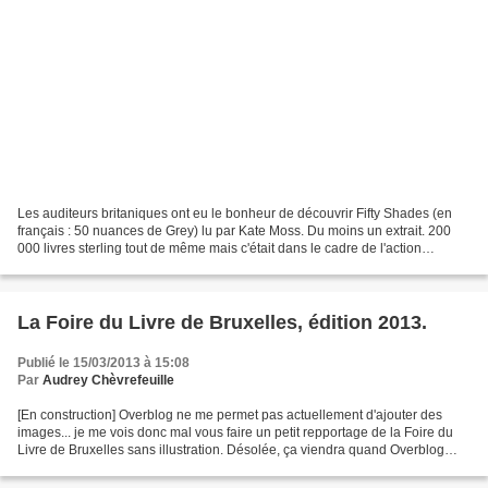
Les auditeurs britaniques ont eu le bonheur de découvrir Fifty Shades (en
français : 50 nuances de Grey) lu par Kate Moss. Du moins un extrait. 200
000 livres sterling tout de même mais c'était dans le cadre de l'action
caritative Comic Relief. Pour la...
La Foire du Livre de Bruxelles, édition 2013.
Publié le 15/03/2013 à 15:08
Par
Audrey Chèvrefeuille
[En construction] Overblog ne me permet pas actuellement d'ajouter des
images... je me vois donc mal vous faire un petit repportage de la Foire du
Livre de Bruxelles sans illustration. Désolée, ça viendra quand Overblog
aura réglé ce petit problème.....