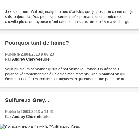
Je vis toujours. Oui oui, malgré le peu d'articles que je poste en ce mment, je
suis toujours là. Des projets personnels très prenants et une entorse de la
cheville plutôt ennuyeuse m'ont ralentie mais pas arrêtée ! A ma décharge,
je diras que le monde...
Pourquoi tant de haine?
Publié le 23/04/2013 à 06:23
Par
Audrey Chèvrefeuille
Voilà plusieurs semaines qu'un débat anime la France. Un débat qui
polarise véritablement les élus et les manifestants. Une mobilisation qui
étonne au-delà des frontières françaises et qui choque une partie de la
population étrangère. J'ai longtemps hésité...
Sulfureux Grey...
Publié le 18/03/2013 à 14:41
Par
Audrey Chèvrefeuille