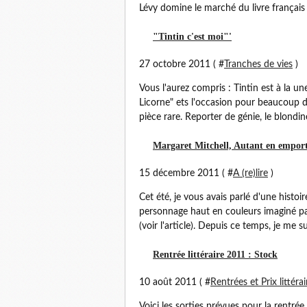
Lévy domine le marché du livre français 
"Tintin c'est moi"'
27 octobre 2011 ( #
Tranches de vies
)
Vous l'aurez compris : Tintin est à la un
Licorne" ets l'occasion pour beaucoup de
pièce rare. Reporter de génie, le blondine
Margaret Mitchell, Autant en emporte
15 décembre 2011 ( #
A (re)lire
)
Cet été, je vous avais parlé d'une histoi
personnage haut en couleurs imaginé pa
(voir l'article). Depuis ce temps, je me su
Rentrée littéraire 2011 : Stock
10 août 2011 ( #
Rentrées et Prix littérai
Voici les sorties prévues pour la rentrée