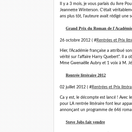
Il y a 3 mois, je vous parlais du livre 
Jeannette Winterson. C'était véritable
ans plus tôt, l'auteure avait rédigé une s
Grand Prix du Roman de l'Académie 
26 octobre 2012 ( #
Rentrées et Prix litt
Hier, l'Académie française a attribué 
vérité sur l'affaire Harry Quebert". Il a
Mme Gwenaëlle Aubry et 1 voix à M. Jérô
Rentrée littéraire 2012
02 juillet 2012 ( #
Rentrées et Prix littéra
Ca y est, le décompte est lancé ! Avec l
pour LA rentrée littéraire font leur app
annonçant un programme de 646 romans 
Steve Jobs fait vendre