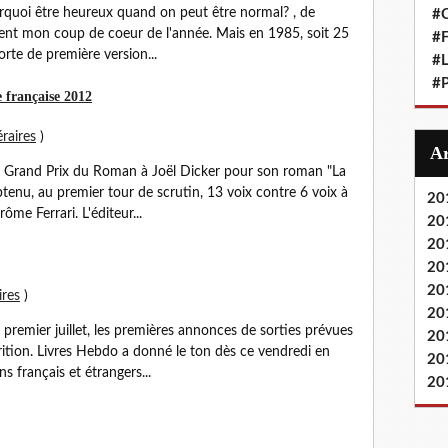
Pourquoi être heureux quand on peut être normal? , de
#
ment mon coup de coeur de l'année. Mais en 1985, soit 25
#F
orte de première version...
#L
#P
française 2012
éraires
)
son Grand Prix du Roman à Joël Dicker pour son roman "La
 obtenu, au premier tour de scrutin, 13 voix contre 6 voix à
20
me Ferrari. L'éditeur...
20
20
20
20
ires
)
20
e premier juillet, les premières annonces de sorties prévues
20
arition. Livres Hebdo a donné le ton dès ce vendredi en
20
français et étrangers...
20