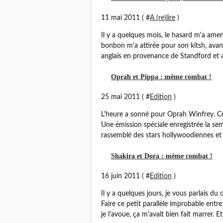
11 mai 2011 ( #
A (re)lire
)
Il y a quelques mois, le hasard m'a ame
bonbon m'a attirée pour son kitsh, avant
anglais en provenance de Standford et a
Oprah et Pippa : même combat !
25 mai 2011 ( #
Edition
)
L'heure a sonné pour Oprah Winfrey. Ce 
Une émission spéciale enregistrée la sem
rassemblé des stars hollywoodiennes et 
Shakira et Dora : même combat !
16 juin 2011 ( #
Edition
)
Il y a quelques jours, je vous parlais
Faire ce petit parallèle improbable entre
je l'avoue, ça m'avait bien fait marrer. Et