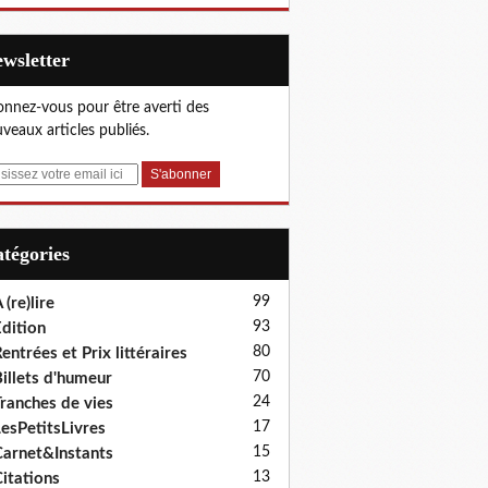
Newsletter
nnez-vous pour être averti des
veaux articles publiés.
Catégories
99
 (re)lire
93
dition
80
entrées et Prix littéraires
70
illets d'humeur
24
ranches de vies
17
esPetitsLivres
15
arnet&Instants
13
itations