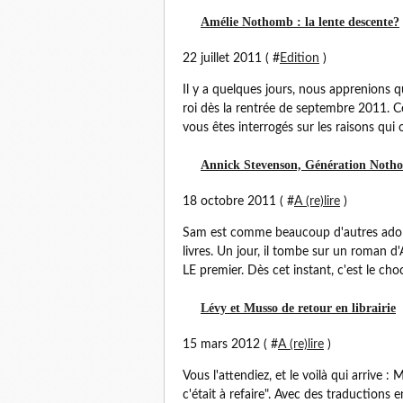
Amélie Nothomb : la lente descente?
22 juillet 2011 ( #
Edition
)
Il y a quelques jours, nous apprenions
roi dès la rentrée de septembre 2011. C
vous êtes interrogés sur les raisons qui 
Annick Stevenson, Génération Notho
18 octobre 2011 ( #
A (re)lire
)
Sam est comme beaucoup d'autres adolesc
livres. Un jour, il tombe sur un roman d
LE premier. Dès cet instant, c'est le choc
Lévy et Musso de retour en librairie
15 mars 2012 ( #
A (re)lire
)
Vous l'attendiez, et le voilà qui arrive
c'était à refaire". Avec des traductions 