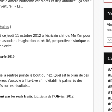
lié d'Amélie Nothomb est d'ores et déjà annoncé : ça sera "
erture : « La...
Abo
éraires
)
nou
bué ce jeudi 11 octobre 2012 à l'écrivain chinois Mo Yan pour
E
n associant imagination et réalité, perspective historique et
m
plexité,...
a
i
ntrée 2010
l
#A
#E
e la rentrée pointe le bout du nez. Quel est le bilan de ces
ss s'associe à Tite-Live afin d'établir le palmarès des
#R
 sur les résultats...
#B
#T
t pas les seuls fruits, Editions de l'Olivier, 2012.
#L
#C
#C