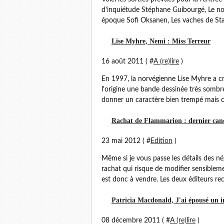
d’inquiétude Stéphane Guibourgé, Le no
époque Sofi Oksanen, Les vaches de Stali
Lise Myhre, Nemi : Miss Terreur
16 août 2011 ( #
A (re)lire
)
En 1997, la norvégienne Lise Myhre a c
l'origine une bande dessinée très sombr
donner un caractère bien trempé mais col
Rachat de Flammarion : dernier can
23 mai 2012 ( #
Edition
)
Même si je vous passe les détails des né
rachat qui risque de modifier sensiblem
est donc à vendre. Les deux éditeurs r
Patricia Macdonald, J'ai épousé un i
08 décembre 2011 ( #
A (re)lire
)