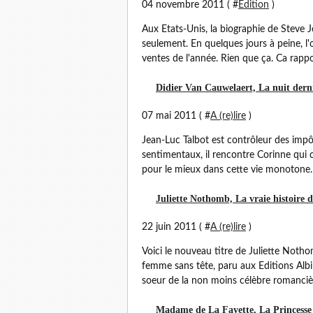
04 novembre 2011 ( #
Edition
)
Aux Etats-Unis, la biographie de Steve 
seulement. En quelques jours à peine, l'
ventes de l'année. Rien que ça. Ca rappor
Didier Van Cauwelaert, La nuit derni
07 mai 2011 ( #
A (re)lire
)
Jean-Luc Talbot est contrôleur des imp
sentimentaux, il rencontre Corinne qui 
pour le mieux dans cette vie monotone. 
Juliette Nothomb, La vraie histoire d
22 juin 2011 ( #
A (re)lire
)
Voici le nouveau titre de Juliette Notho
femme sans tête, paru aux Editions Albi
soeur de la non moins célèbre romanci
Madame de La Fayette, La Princesse 