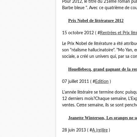
Pour 2012, le titre du 21ème roman pub
Barbe bleue ". Avec ce quatrième de couv
Prix Nobel de littérature 2012
15 octobre 2012 ( #
Rentrées et Prix litt
Le Prix Nobel de littérature a été attri
son "réalisme hallucinatoire". "Mo Yan, e
sociale, a créé un univers qui, par sa com
Houellebecq, grand gagnant de la re
07 juillet 2011 ( #
Edition
)
L'année littéraire se termine donc puisqu
12 derniers mois?Chaque semaine, L'Expre
ventes. Cette semaine, ils se sont penchés
Jeanette Winterson, Les oranges ne son
28 juin 2013 ( #
A (re)lire
)