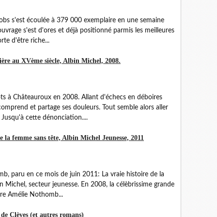
Jobs s'est écoulée à 379 000 exemplaire en une semaine
ouvrage s'est d'ores et déjà positionné parmis les meilleures
te d'être riche...
ère au XVème siècle, Albin Michel, 2008.
ôts à Châteauroux en 2008. Allant d'échecs en déboires
comprend et partage ses douleurs. Tout semble alors aller
Jusqu'à cette dénonciation....
e la femme sans tête, Albin Michel Jeunesse, 2011
mb, paru en ce mois de juin 2011: La vraie histoire de la
n Michel, secteur jeunesse. En 2008, la célèbrissime grande
ère Amélie Nothomb...
de Clèves (et autres romans)