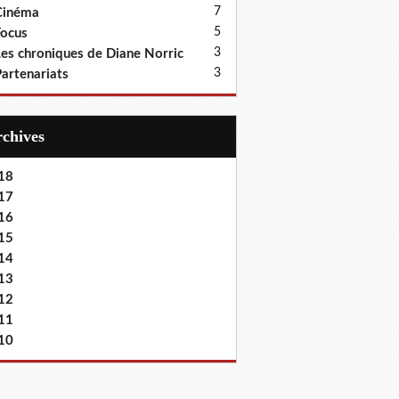
7
Cinéma
5
ocus
3
es chroniques de Diane Norric
3
artenariats
Archives
18
17
16
15
14
13
12
11
10