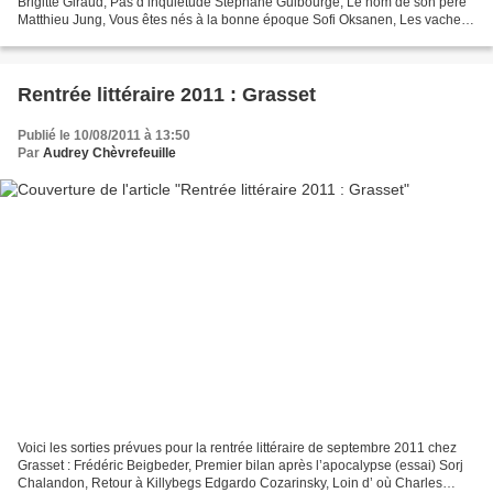
Brigitte Giraud, Pas d’inquiétude Stéphane Guibourgé, Le nom de son père
Matthieu Jung, Vous êtes nés à la bonne époque Sofi Oksanen, Les vaches
de Staline Eric Reinhardt,...
Rentrée littéraire 2011 : Grasset
Publié le 10/08/2011 à 13:50
Par
Audrey Chèvrefeuille
Voici les sorties prévues pour la rentrée littéraire de septembre 2011 chez
Grasset : Frédéric Beigbeder, Premier bilan après l’apocalypse (essai) Sorj
Chalandon, Retour à Killybegs Edgardo Cozarinsky, Loin d’ où Charles