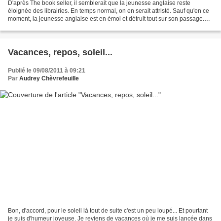
D'après The book seller, il semblerait que la jeunesse anglaise reste
éloignée des librairies. En temps normal, on en serait attristé. Sauf qu'en ce
moment, la jeunesse anglaise est en émoi et détruit tout sur son passage.
Les émeutes qui causent d'énormes...
Vacances, repos, soleil...
Publié le 09/08/2011 à 09:21
Par
Audrey Chèvrefeuille
Bon, d'accord, pour le soleil là tout de suite c'est un peu loupé... Et pourtant
je suis d'humeur joyeuse. Je reviens de vacances où je me suis lancée dans