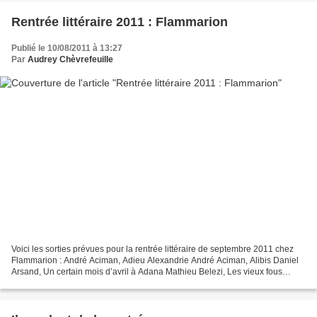
Rentrée littéraire 2011 : Flammarion
Publié le 10/08/2011 à 13:27
Par
Audrey Chèvrefeuille
Voici les sorties prévues pour la rentrée littéraire de septembre 2011 chez
Flammarion : André Aciman, Adieu Alexandrie André Aciman, Alibis Daniel
Arsand, Un certain mois d’avril à Adana Mathieu Belezi, Les vieux fous
Charles Berling, Aujourd’hui, maman...