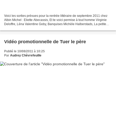
Voici les sorties prévues pour la rentrée littéraire de septembre 2011 chez
Albin Michel : Eliette Abecassis, Et te voici permise à tout homme Virginie
Deloffre, Léna Valentine Goby, Banquises Michèle Halberstads, La petite
Stéphane Hoffmann, Les autos...
Vidéo promotionnelle de Tuer le père
Publié le 10/08/2011 à 10:25
Par
Audrey Chèvrefeuille