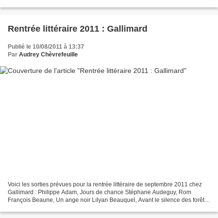
Dantzig, Dans un avion pour Caracas...
Rentrée littéraire 2011 : Gallimard
Publié le 10/08/2011 à 13:37
Par
Audrey Chèvrefeuille
Voici les sorties prévues pour la rentrée littéraire de septembre 2011 chez
Gallimard : Philippe Adam, Jours de chance Stéphane Audeguy, Rom
François Beaune, Un ange noir Lilyan Beauquel, Avant le silence des forêts
Benjamin Berton, La chambre à remonter...