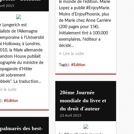
le monde de l'édition. Marie
vril 2015
Lopez a publié #EnjoyMarie.
Moins d'EnjoyPhoenix, plus
de Marie chez Anne Carrière
r Longerich est
(200 pages pour 15€).
ialiste de l'Allemagne
Initialement tiré à 100.000
emporaine à l'Université
exemplaires, l'éditeur a
l Holloway, à Londres.
décidé...
010, la filiale allemande
Lire la suite
andom House publiait
iographie du ministre de
Tag(s) :
#Edition
ropagande d'Hitler
tulé sobrement
bbels". La traduction...
re la suite
20ème Journée
mondiale du livre et
) :
#Edition
du droit d'auteur
23 Avril 2015
palmarès des best-