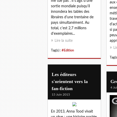
me tue pas". Il s'agit d'une
aux 
sortie mondiale puisqu'il
ense
innondera les tables des
méti
libraires d'une trentaine de
trav
pays simultanément. Au
d'ac
total, c'est 2,7 millions
si pa
d'exemplaires...
peuv
Lire la suite
appr
Li
Tag(s) :
#Edition
Tag(s
Les éditeurs
s'orientent vers la
Gre
fan-fiction
4 Ju
15 Juin 2015
En 2013, Anna Tood vivait
un rêve : une histoire postée