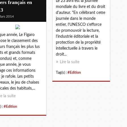
Le 23 avril est la journée
lers français en
mondiale du livre et du droit
13
d'auteur. "En célébrant cette
ars 2014
journée dans le monde
entier, l'UNESCO s'efforce
de promouvoir la lecture,
ue année, Le Figaro
l'industrie éditoriale et la
ose le classement des
protection de la propriété
urs français les plus lus
intellectuelle à travers le
its et grands formats
droit...
ondus) et, comme
Lire la suite
ue année, je vous
age ces informations
Tag(s) :
#Edition
 je rafole. Les petits
eaux, le jeu de chaises
cales des habitués,...
re la suite
) :
#Edition