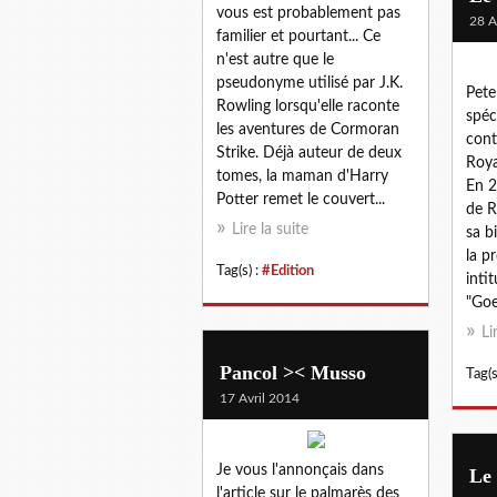
vous est probablement pas
28 A
familier et pourtant... Ce
n'est autre que le
pseudonyme utilisé par J.K.
Pete
Rowling lorsqu'elle raconte
spéc
les aventures de Cormoran
cont
Strike. Déjà auteur de deux
Roya
tomes, la maman d'Harry
En 2
Potter remet le couvert...
de R
Lire la suite
sa b
la p
Tag(s) :
#Edition
inti
"Goe
Li
Pancol >< Musso
Tag(s
17 Avril 2014
Je vous l'annonçais dans
Le 
l'article sur le palmarès des