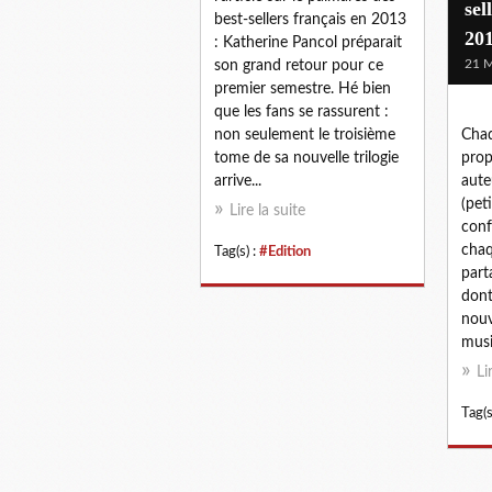
sel
best-sellers français en 2013
20
: Katherine Pancol préparait
21 M
son grand retour pour ce
premier semestre. Hé bien
que les fans se rassurent :
non seulement le troisième
Chaq
tome de sa nouvelle trilogie
prop
arrive...
aute
(pet
Lire la suite
conf
chaq
Tag(s) :
#Edition
part
dont
nouv
musi
Li
Tag(s