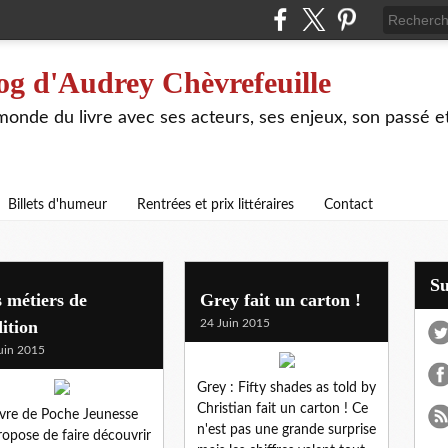
og d'Audrey Chèvrefeuille
 monde du livre avec ses acteurs, ses enjeux, son passé e
Billets d'humeur
Rentrées et prix littéraires
Contact
S
 métiers de
Grey fait un carton !
dition
24 Juin 2015
uin 2015
Grey : Fifty shades as told by
Christian fait un carton ! Ce
ivre de Poche Jeunesse
n'est pas une grande surprise
ropose de faire découvrir