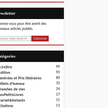
Newsletter
nnez-vous pour être averti des
veaux articles publiés.
Catégories
99
 (re)lire
93
dition
80
entrées et Prix littéraires
70
illets d'humeur
24
ranches de vies
17
esPetitsLivres
15
arnet&Instants
13
itations