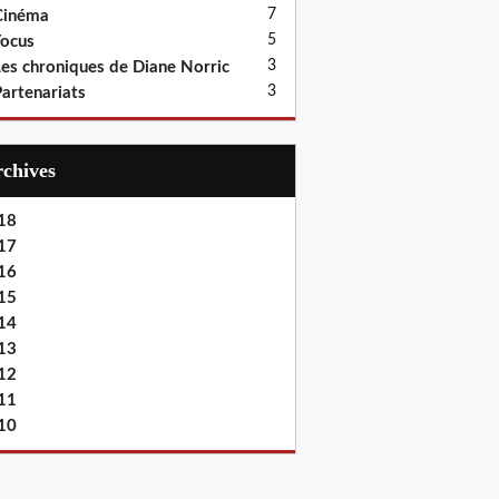
7
Cinéma
5
ocus
3
es chroniques de Diane Norric
3
artenariats
Archives
18
17
16
15
14
13
12
11
10