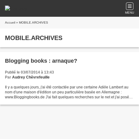
MENU
Accueil
» MOBILE.ARCHIVES
MOBILE.ARCHIVES
Blogging books : arnaque?
Publié le 03/07/2014 à 13:43
Par
Audrey Chèvrefeuille
Il y a quelques jours, j'ai été contactée par une certaine Adèle Lambert au
nom d'une maison d'édition un peu particulière basée en Allemagne :
www.Bloggingbooks.de J'ai fait quelques recherches sur le net et j'ai posé
des questions plus pratiques à cette...