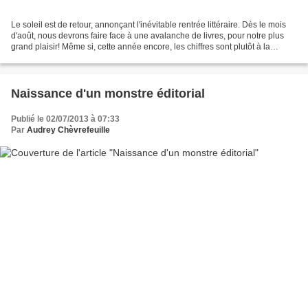
Le soleil est de retour, annonçant l'inévitable rentrée littéraire. Dès le mois
d'août, nous devrons faire face à une avalanche de livres, pour notre plus
grand plaisir! Même si, cette année encore, les chiffres sont plutôt à la
baisse. 555 romans, contre...
Naissance d'un monstre éditorial
Publié le 02/07/2013 à 07:33
Par
Audrey Chèvrefeuille