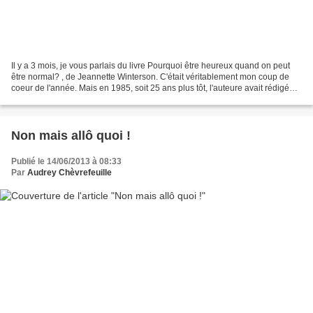
Il y a 3 mois, je vous parlais du livre Pourquoi être heureux quand on peut
être normal? , de Jeannette Winterson. C'était véritablement mon coup de
coeur de l'année. Mais en 1985, soit 25 ans plus tôt, l'auteure avait rédigé
une sorte de première version...
Non mais allô quoi !
Publié le 14/06/2013 à 08:33
Par
Audrey Chèvrefeuille