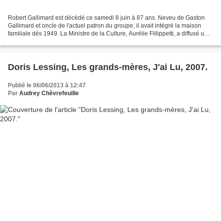
Robert Gallimard est décédé ce samedi 8 juin à 87 ans. Neveu de Gaston
Gallimard et oncle de l'actuel patron du groupe, il avait intégré la maison
familiale dès 1949. La Ministre de la Culture, Aurélie Fillippetti, a diffusé un
message pour honorer sa...
Doris Lessing, Les grands-mères, J'ai Lu, 2007.
Publié le 06/06/2013 à 12:47
Par
Audrey Chèvrefeuille