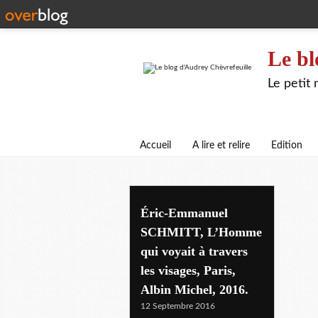
Le bl
Le petit
Accueil
A lire et relire
Edition
Éric-Emmanuel
SCHMITT, L’Homme
qui voyait à travers
les visages, Paris,
Albin Michel, 2016.
12 Septembre 2016