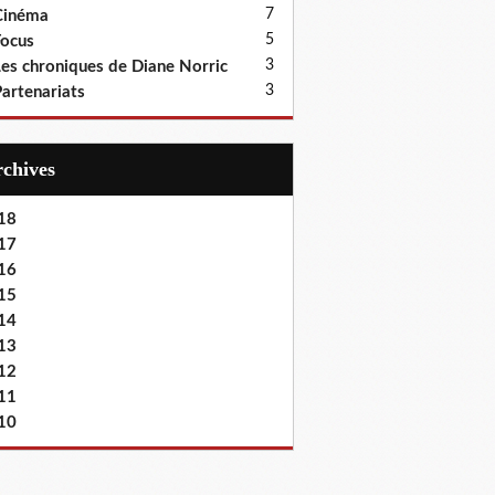
7
Cinéma
5
ocus
3
es chroniques de Diane Norric
3
artenariats
Archives
18
17
16
15
14
13
12
11
10