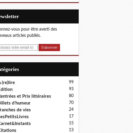
Newsletter
nnez-vous pour être averti des
veaux articles publiés.
Catégories
99
 (re)lire
93
dition
80
entrées et Prix littéraires
70
illets d'humeur
24
ranches de vies
17
esPetitsLivres
15
arnet&Instants
13
itations