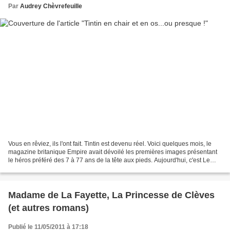
Par
Audrey Chèvrefeuille
Vous en rêviez, ils l'ont fait. Tintin est devenu réel. Voici quelques mois, le
magazine britanique Empire avait dévoilé les premières images présentant
le héros préféré des 7 à 77 ans de la tête aux pieds. Aujourd'hui, c'est Le
Figaro qui publie la première...
Madame de La Fayette, La Princesse de Clèves
(et autres romans)
Publié le 11/05/2011 à 17:18