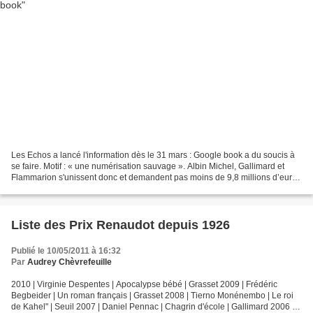
Les Echos a lancé l'information dès le 31 mars : Google book a du soucis à
se faire. Motif : « une numérisation sauvage ». Albin Michel, Gallimard et
Flammarion s'unissent donc et demandent pas moins de 9,8 millions d’euros
de dommages et intérêts à Google...
Liste des Prix Renaudot depuis 1926
Publié le 10/05/2011 à 16:32
Par
Audrey Chèvrefeuille
2010 | Virginie Despentes | Apocalypse bébé | Grasset 2009 | Frédéric
Begbeider | Un roman français | Grasset 2008 | Tierno Monénembo | Le roi
de Kahel" | Seuil 2007 | Daniel Pennac | Chagrin d'école | Gallimard 2006 |