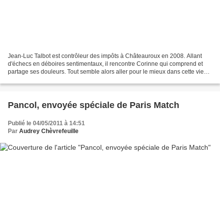
Jean-Luc Talbot est contrôleur des impôts à Châteauroux en 2008. Allant
d'échecs en déboires sentimentaux, il rencontre Corinne qui comprend et
partage ses douleurs. Tout semble alors aller pour le mieux dans cette vie
monotone. Jusqu'à cette dénonciation....
Pancol, envoyée spéciale de Paris Match
Publié le 04/05/2011 à 14:51
Par
Audrey Chèvrefeuille