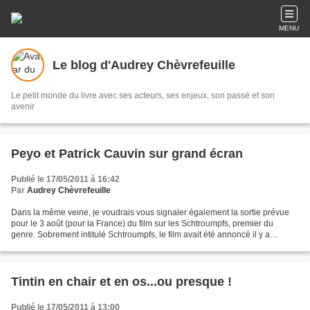
MENU
Le blog d'Audrey Chèvrefeuille
Le petit monde du livre avec ses acteurs, ses enjeux, son passé et son
avenir
Peyo et Patrick Cauvin sur grand écran
Publié le 17/05/2011 à 16:42
Par
Audrey Chèvrefeuille
Dans la même veine, je voudrais vous signaler également la sortie prévue
pour le 3 août (pour la France) du film sur les Schtroumpfs, premier du
genre. Sobrement intitulé Schtroumpfs, le film avait été annoncé il y a
quelques temps déjà. Gargamel a chassé...
Tintin en chair et en os...ou presque !
Publié le 17/05/2011 à 13:00