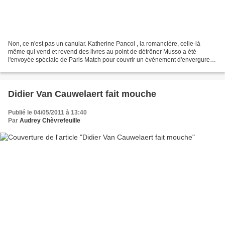
Non, ce n'est pas un canular. Katherine Pancol , la romancière, celle-là
même qui vend et revend des livres au point de détrôner Musso a été
l'envoyée spéciale de Paris Match pour couvrir un événement d'envergure,
l'événement couvert par tous : le mariage...
Didier Van Cauwelaert fait mouche
Publié le 04/05/2011 à 13:40
Par
Audrey Chèvrefeuille