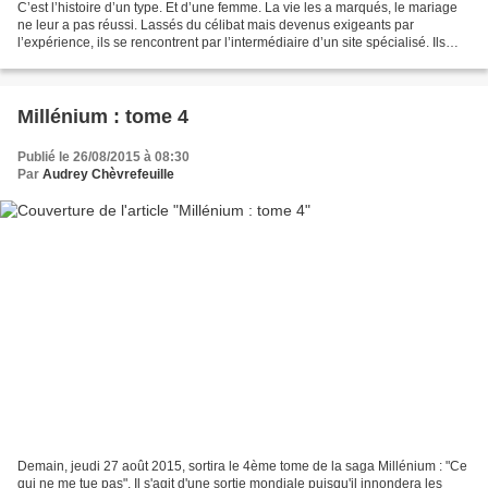
C’est l’histoire d’un type. Et d’une femme. La vie les a marqués, le mariage
ne leur a pas réussi. Lassés du célibat mais devenus exigeants par
l’expérience, ils se rencontrent par l’intermédiaire d’un site spécialisé. Ils
s’approchent, se testent, partagent...
Millénium : tome 4
Publié le 26/08/2015 à 08:30
Par
Audrey Chèvrefeuille
Demain, jeudi 27 août 2015, sortira le 4ème tome de la saga Millénium : "Ce
qui ne me tue pas". Il s'agit d'une sortie mondiale puisqu'il innondera les