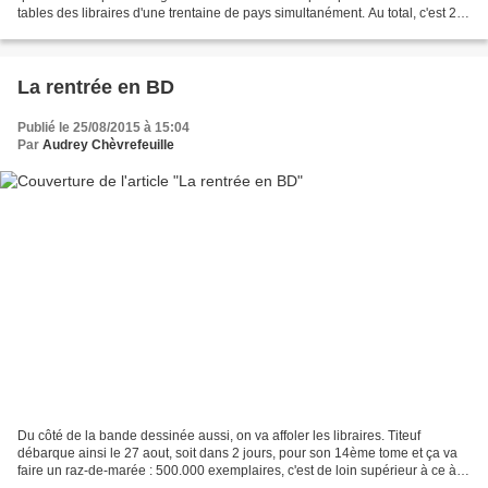
tables des libraires d'une trentaine de pays simultanément. Au total, c'est 2,7
millions d'exemplaires...
La rentrée en BD
Publié le 25/08/2015 à 15:04
Par
Audrey Chèvrefeuille
Du côté de la bande dessinée aussi, on va affoler les libraires. Titeuf
débarque ainsi le 27 aout, soit dans 2 jours, pour son 14ème tome et ça va
faire un raz-de-marée : 500.000 exemplaires, c'est de loin supérieur à ce à