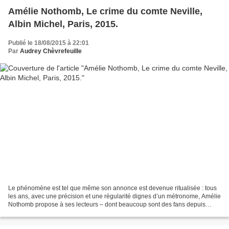
Amélie Nothomb, Le crime du comte Neville,
Albin Michel, Paris, 2015.
Publié le 18/08/2015 à 22:01
Par
Audrey Chèvrefeuille
Le phénomène est tel que même son annonce est devenue ritualisée : tous
les ans, avec une précision et une régularité dignes d’un métronome, Amélie
Nothomb propose à ses lecteurs – dont beaucoup sont des fans depuis
parfois de longues années – un nouveau...