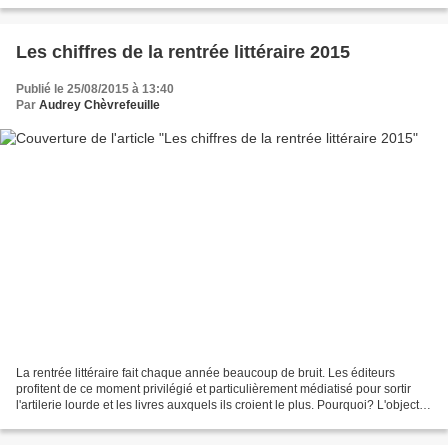
quoi les romans peuvent prétendre....
Les chiffres de la rentrée littéraire 2015
Publié le 25/08/2015 à 13:40
Par
Audrey Chèvrefeuille
La rentrée littéraire fait chaque année beaucoup de bruit. Les éditeurs
profitent de ce moment privilégié et particulièrement médiatisé pour sortir
l'artilerie lourde et les livres auxquels ils croient le plus. Pourquoi? L'objectif
est double. Tout d'abord,...