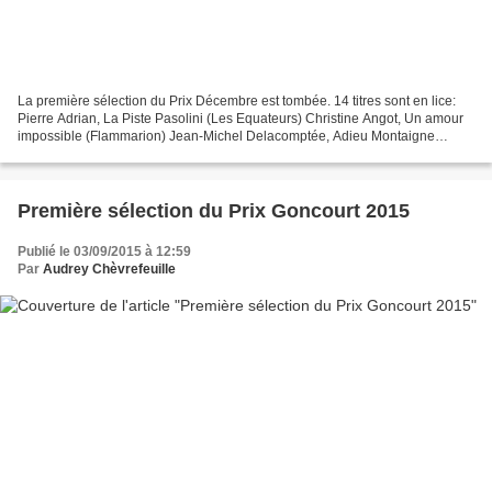
La première sélection du Prix Décembre est tombée. 14 titres sont en lice:
Pierre Adrian, La Piste Pasolini (Les Equateurs) Christine Angot, Un amour
impossible (Flammarion) Jean-Michel Delacomptée, Adieu Montaigne
(Fayard) Michaël Ferrier, Mémoires d’outre-mer...
Première sélection du Prix Goncourt 2015
Publié le 03/09/2015 à 12:59
Par
Audrey Chèvrefeuille