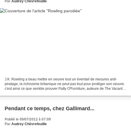
Par
Audrey Chèvrefeuille
J.K. Rowling a beau mettre en oeuvre tout un éventail de mesures anti-
piratage, la richissime britanique ne peut pas tout pour protéger son oeuvre.
c'est ainsi ce que semble prouver Patty O'Furniture, auteure de The Vacant
Casualty, parodie affichée du...
Pendant ce temps, chez Gallimard...
Publié le 09/07/2012 à 07:09
Par
Audrey Chèvrefeuille