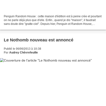
Penguin Random House : cette maison d'édition est à peine crée et pourtant
on ne parle déjà plus que d'elle. Enfin...quand je dis "maison", il faudrait
sans doute dire "gratte-ciel". Depuis hier, Penguin et Random House,
respectivement filiale de Pearson...
Le Nothomb nouveau est annoncé
Publié le 06/06/2013 à 10:38
Par
Audrey Chèvrefeuille