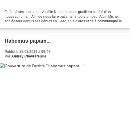
Fidèle à ses habitudes, Amélie Nothomb nous gratifiera cet été d'un
nouveau roman. Afin de nous faire patienter encore un peu, Albin Michel,
son éditeur depuis ses débuts en 1992, en a d'ores et déjà communiqué le
titre : Nostalgie heureuse . Les spéculations...
Habemus papam...
Publié le 22/03/2013 à 09:48
Par
Audrey Chèvrefeuille