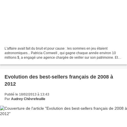
L'affaire avait fait du bruit et pour cause : les sommes en jeu étaient
astronomiques... Patricia Cornwell , qui gagne chaque année environ 10
millions $, a engagé une agence chargée de veiller sur son patrimoine. Et
avec une facture mensuelle de 40.000$,...
Evolution des best-sellers français de 2008 à
2012
Publié le 18/02/2013 à 13:43
Par
Audrey Chèvrefeuille