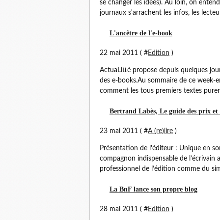
se changer les idées). Au loin, on enten
journaux s'arrachent les infos, les lecteur
L'ancêtre de l'e-book
22 mai 2011 ( #
Edition
)
ActuaLitté propose depuis quelques jours
des e-books.Au sommaire de ce week-end 
comment les tous premiers textes purem
Bertrand Labès, Le guide des prix et 
23 mai 2011 ( #
A (re)lire
)
Présentation de l'éditeur : Unique en son
compagnon indispensable de l’écrivain
professionnel de l’édition comme du simp
La BnF lance son propre blog
28 mai 2011 ( #
Edition
)