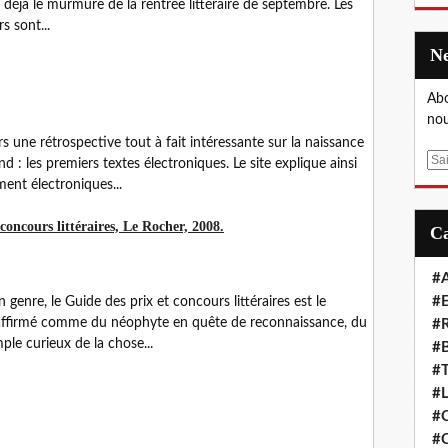
d déjà le murmure de la rentrée littéraire de septembre. Les
s sont...
Abo
nou
 une rétrospective tout à fait intéressante sur la naissance
E
: les premiers textes électroniques. Le site explique ainsi
m
ent électroniques...
a
i
concours littéraires, Le Rocher, 2008.
l
#A
#E
 genre, le Guide des prix et concours littéraires est le
 affirmé comme du néophyte en quête de reconnaissance, du
#R
le curieux de la chose...
#B
#T
#L
#C
#C