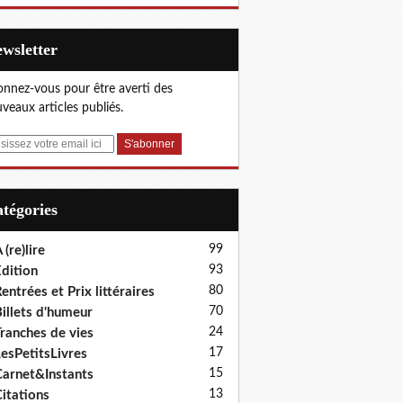
Newsletter
nnez-vous pour être averti des
veaux articles publiés.
Catégories
99
 (re)lire
93
dition
80
entrées et Prix littéraires
70
illets d'humeur
24
ranches de vies
17
esPetitsLivres
15
arnet&Instants
13
itations