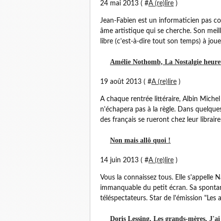
24 mai 2013 ( #
A (re)lire
)
Jean-Fabien est un informaticien pas co
âme artistique qui se cherche. Son meil
libre (c'est-à-dire tout son temps) à jouer
Amélie Nothomb, La Nostalgie heureu
19 août 2013 ( #
A (re)lire
)
A chaque rentrée littéraire, Albin Mic
n'échapera pas à la règle. Dans quelque
des français se rueront chez leur libraire
Non mais allô quoi !
14 juin 2013 ( #
A (re)lire
)
Vous la connaissez tous. Elle s'appelle 
immanquable du petit écran. Sa spontan
téléspectateurs. Star de l'émission "Les an
Doris Lessing, Les grands-mères, J'ai