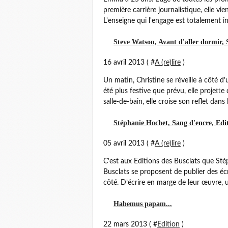
première carrière journalistique, elle vi
L'enseigne qui l'engage est totalement in
Steve Watson, Avant d'aller dormir, 
16 avril 2013 ( #
A (re)lire
)
Un matin, Christine se réveille à côté 
été plus festive que prévu, elle projette
salle-de-bain, elle croise son reflet dans l
Stéphanie Hochet, Sang d'encre, Editi
05 avril 2013 ( #
A (re)lire
)
C'est aux Editions des Busclats que Sté
Busclats se proposent de publier des éc
côté. D’écrire en marge de leur œuvre, un
Habemus papam...
22 mars 2013 ( #
Edition
)