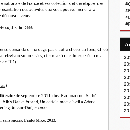
ue nationale de France et ses collections et développer des
#
a présentation des activités que vous pouvez mener à la
#F
 découvrir, venez...
#L
#P
sion, J'ai lu, 2008.
n se demande s'il ne s'agit pas d'autre chose, au fond, Chloé
télévision sur nos vies, et sur la sienne. Interpellée par la
20
 de TF1)...
20
20
20
20
res
)
20
ée littéraire de septembre 2011 chez Flammarion : André
20
Alibis Daniel Arsand, Un certain mois d’avril à Adana
20
erling, Aujourd’hui, maman...
20
in sans succès, Paul&Mike, 2013.