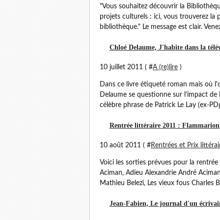
"Vous souhaitez découvrir la Bibliothèq
projets culturels : ici, vous trouverez l
bibliothèque." Le message est clair. Venez
Chloé Delaume, J'habite dans la télévi
10 juillet 2011 ( #
A (re)lire
)
Dans ce livre étiqueté roman mais où l'o
Delaume se questionne sur l'impact de la 
célèbre phrase de Patrick Le Lay (ex-PDg
Rentrée littéraire 2011 : Flammarion
10 août 2011 ( #
Rentrées et Prix littérai
Voici les sorties prévues pour la rentr
Aciman, Adieu Alexandrie André Aciman, 
Mathieu Belezi, Les vieux fous Charles B
Jean-Fabien, Le journal d'un écriva