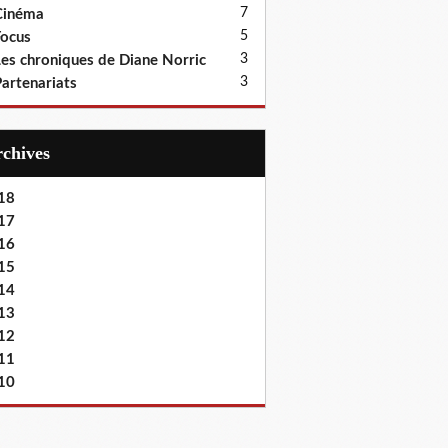
7
Cinéma
5
ocus
3
es chroniques de Diane Norric
3
artenariats
Archives
18
17
16
15
14
13
12
11
10