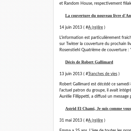
et Random House, respectivement filiale
La couverture du nouveau livre d'A
14 juin 2013 ( #
A (re)lire
)
L'information est particulièrement frai
sur Twitter la couverture du prochain 
Rosenstiehl Quatrième de couverture : "
Décès de Robert Gallimard
13 juin 2013 ( #
Tranches de vies
)
Robert Gallimard est décédé ce samedi 
l'actuel patron du groupe, il avait intég
Aurélie Fillippetti, a diffusé un message 
Astrid El Chami, Je suis comme vous
31 mai 2013 ( #
A (re)lire
)
Emma a 25 ans. L'âge de toutes les prome